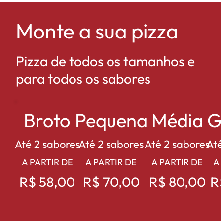
Monte a sua pizza
Pizza de todos os tamanhos e
para todos os sabores
Broto
Pequena
Média
G
Até 2 sabores
Até 2 sabores
Até 2 sabores
At
A PARTIR DE
A PARTIR DE
A PARTIR DE
A
R$ 58,00
R$ 70,00
R$ 80,00
R