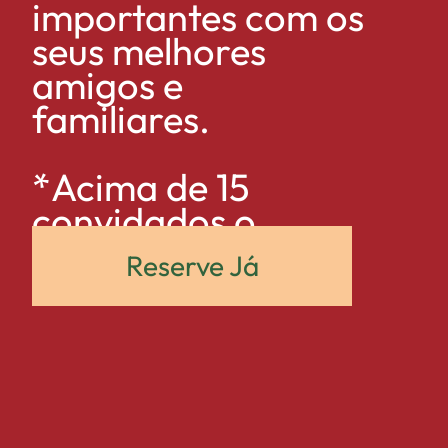
importantes com os
seus melhores
amigos e
familiares.
*Acima de 15
convidados o
aniversariante não
Reserve Já
terá custo