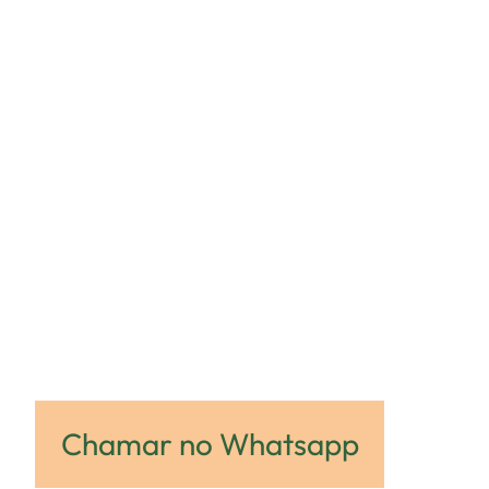
Entre em contato utilizando o
formulário abaixo ou pelo
whatsapp que nosso time irá
responder você o mais breve
possível.
Chamar no Whatsapp